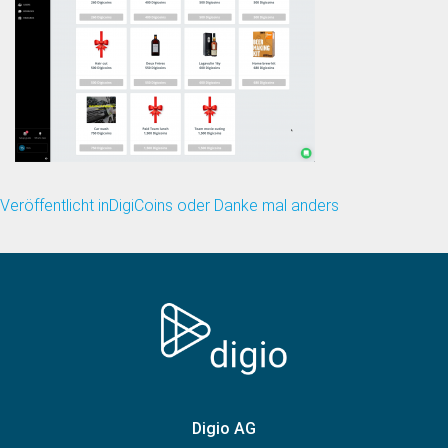
Veröffentlicht in
DigiCoins oder Danke mal anders
Beitragsnavigation
Digio AG