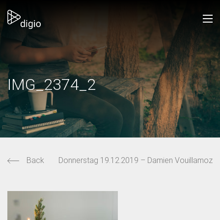
IMG_2374_2
Back
Donnerstag 19.12.2019 – Damien Vouillamoz