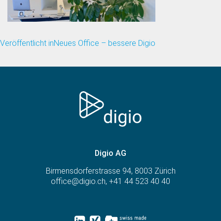
Veröffentlicht in
Neues Office – bessere Digio
Beitragsnavigation
Digio AG
Birmensdorferstrasse 94, 8003 Zürich
office@digio.ch
,
+41 44 523 40 40