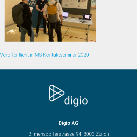
Veröffentlicht in
IMS Kontaktseminar 2020
Beitragsnavigation
Digio AG
Birmensdorferstrasse 94, 8003 Zürich