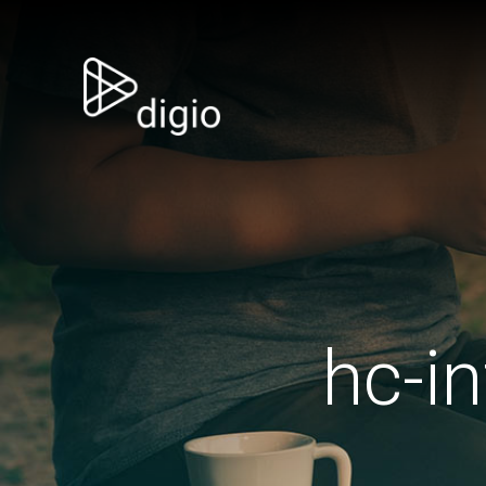
hc-in